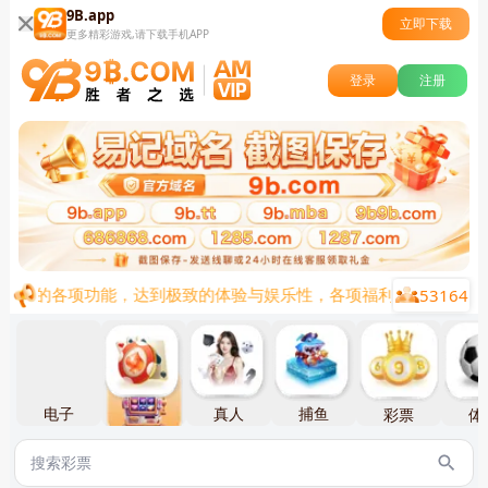
9B.app
立即下载
更多精彩游戏,请下载手机APP
登录
注册
53164
流行的各项功能，达到极致的体验与娱乐性，各项福利陆续上线，让您
电子
棋牌
真人
捕鱼
彩票
体